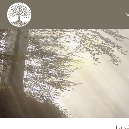
Ac
La s