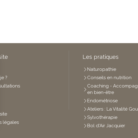
site
Les pratiques
Naturopathie
je ?
Conseils en nutrition
ultations
Coaching - Accompa
en bien-être
Endométriose
Ateliers : La Vitalité 
site
Sylvothérapie
s légales
Bol d'Air Jacquier