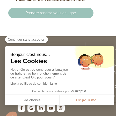
Prendre rendez-vous en ligne
Sylvie Guilloteau
Plan du 
Sylvie Guilloteau
est
Accueil
naturopathe à Vertou et
Qui suis-
Nantes.
Naturopathie,
Les cons
compléments alimentaires, fleurs
de Bach, nutrition et encore
Avis
gemmothérapie... n'hésitez pas à la
Contact
contacter pour tout renseignement
ou toute prise de rendez-vous.
Plan du 
Mention