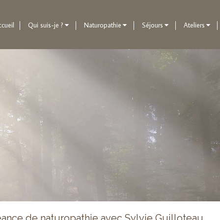
cueil
Qui suis-je ?
Naturopathie
Séjours
Ateliers
éance de naturopathie avec Sylvie Guilloteau