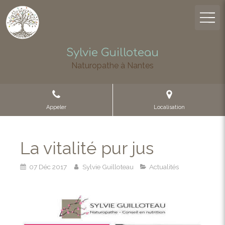
Sylvie Guilloteau
Naturopathe à Nantes
Appeler
Localisation
La vitalité pur jus
07 Déc 2017
Sylvie Guilloteau
Actualités