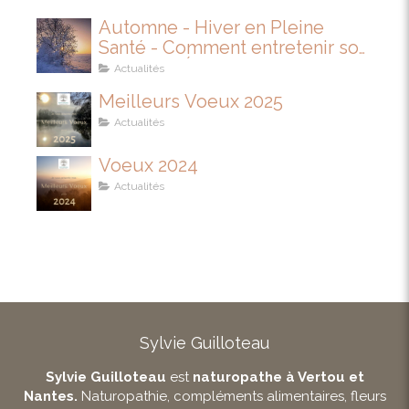
Automne - Hiver en Pleine
Santé - Comment entretenir son
IMMUNITÉ
Actualités
Meilleurs Voeux 2025
Actualités
Voeux 2024
Actualités
Sylvie Guilloteau
Sylvie Guilloteau
est
naturopathe à Vertou et
Nantes.
Naturopathie, compléments alimentaires, fleurs