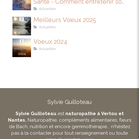
Santé - Comment entretenir son
IMMUNITÉ
Actualités
Meilleurs Voeux 2025
Actualités
Voeux 2024
Actualités
Sylvie Guilloteau
Sylvie Guilloteau
est
naturopathe à Vertou et
Nantes.
Naturopathie, compléments alimentaires, fleurs
de Bach, nutrition et encore gemmothérapie... n'hésitez
pas à la contacter pour tout renseignement ou toute