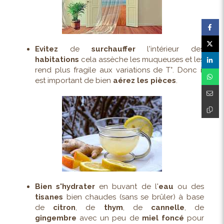
Evitez
de
surchauffer
l'intérieur des
habitations
cela assèche les muqueuses et les
rend plus fragile aux variations de T°. Donc il
est important de bien
aérez les pièces
.
Bien s'hydrater
en buvant de l'
eau
ou des
tisanes
bien chaudes (sans se brûler) à base
de
citron
, de
thym
, de
cannelle
, de
gingembre
avec un peu de
miel foncé
pour