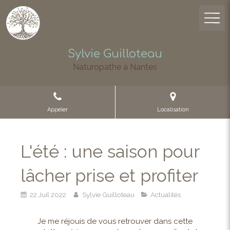
Sylvie Guilloteau
Naturopathe à Nantes
Appeler
Localisation
L'été : une saison pour
lâcher prise et profiter
22 Juil 2022
Sylvie Guilloteau
Actualités
Je me réjouis de vous retrouver dans cette