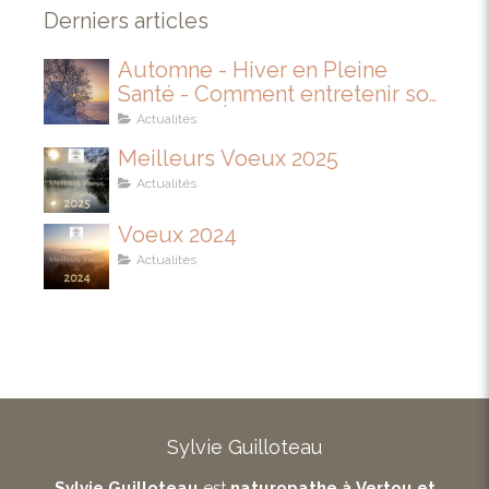
Derniers articles
Automne - Hiver en Pleine
Santé - Comment entretenir son
IMMUNITÉ
Actualités
Meilleurs Voeux 2025
Actualités
Voeux 2024
Actualités
Sylvie Guilloteau
Sylvie Guilloteau
est
naturopathe à Vertou et