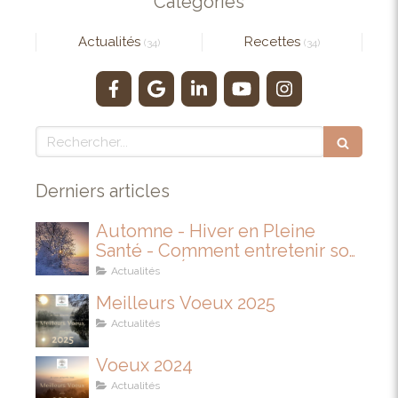
Catégories
Actualités
Recettes
(34)
(34)
Rechercher
Derniers articles
Automne - Hiver en Pleine
Santé - Comment entretenir son
IMMUNITÉ
Actualités
Meilleurs Voeux 2025
Actualités
Voeux 2024
Actualités