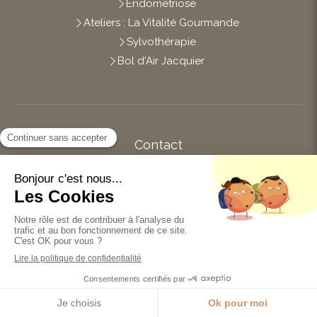
Endométriose
Ateliers : La Vitalité Gourmande
Sylvothérapie
Bol d'Air Jacquier
Contact
Afficher le téléphone
14 impasse des Brianderies
44120
Vertou
Du
Lundi
au
Vendredi
de
10h
à
19h
Prendre rendez-vous
Création et référencement du site par Simplébo