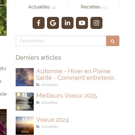
Actualités
Recettes
(34)
(34)
Rechercher
Derniers articles
7h)
Automne - Hiver en Pleine
Santé - Comment entretenir
e
son IMMUNITÉ
Actualités
ticle
Meilleurs Voeux 2025
Actualités
Voeux 2024
Actualités