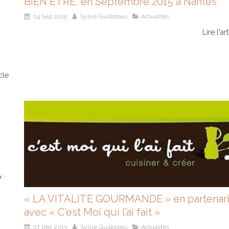
BIEN ETRE, en Septembre 2015 à Nantes
04 Sep 2015
Sylvie Guilloteau
Actualités
Lire l'ar
icle
« LA VITALITE GOURMANDE » en partenari
avec « C’est Moi qui l’ai fait »
07 Déc 2013
Sylvie Guilloteau
Actualités