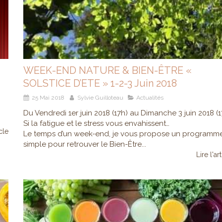
WEEK-END NATURE & BIEN-ÊTRE «
SOLSTICE D’ETE » 1-2-3 Juin 2018
25 Mai 2018
Sylvie Guilloteau
Actualités
Du Vendredi 1er juin 2018 (17h) au Dimanche 3 juin 2018 (1
Si la fatigue et le stress vous envahissent…
icle
Le temps d’un week-end, je vous propose un programm
simple pour retrouver le Bien-Être...
Lire l'ar