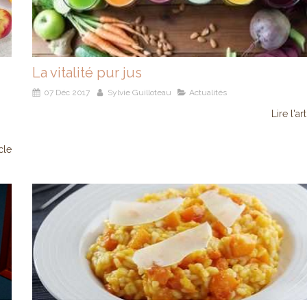
La vitalité pur jus
07 Déc 2017
Sylvie Guilloteau
Actualités
Lire l'ar
icle