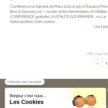
Conférence le Samedi 29 Mars 2014 à 15h à l’Espace Prin
Bois à Savenay sur « le lien entre Alimentation et Vitalité 
CONFERENCE gratuite LA VITALITE GOURMANDE… ou La
Naturopathie côté cuisine…...
Lire l'art
Affichage de
1
Sylvie Guilloteau
Plan du 
Sylvie Guilloteau
est
Accueil
naturopathe à Vertou et
Qui suis-