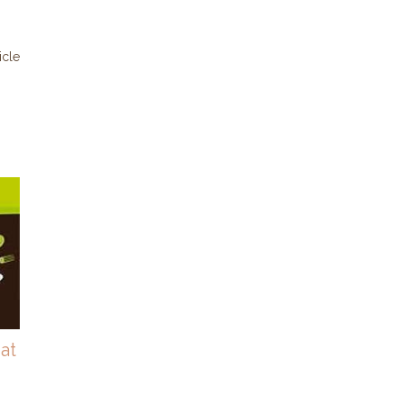
ticle
at