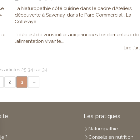
ce
La Naturopathie côté cuisine dans le cadre d’Ateliers
»
découverte à Savenay, dans le Parc Commercial : La
Colleraye
L’idée est de vous initier aux principes fondamentaux de
icle
l’alimentation vivante...
Lire l'ar
s articles 25-34 sur 34
2
3
site
Les pratiques
Naturopathie
je ?
Conseils en nutrition