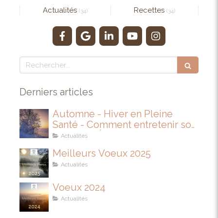
Actualités
Recettes
(34)
(34)
Rechercher
Derniers articles
Automne - Hiver en Pleine
Santé - Comment entretenir son
IMMUNITÉ
Actualités
Meilleurs Voeux 2025
Actualités
Voeux 2024
Actualités