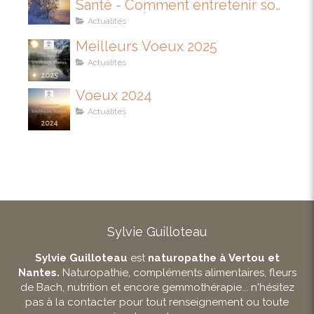
Santé - Comment entretenir son
IMMUNITÉ
Actualités
Meilleurs Voeux 2025
Actualités
Voeux 2024
Actualités
Sylvie Guilloteau
Sylvie Guilloteau
est
naturopathe à Vertou et
Nantes.
Naturopathie, compléments alimentaires, fleurs
de Bach, nutrition et encore gemmothérapie... n'hésitez
pas à la contacter pour tout renseignement ou toute