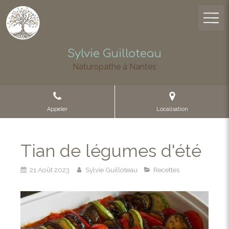
Sylvie Guilloteau
Naturopathe à Nantes
Appeler
Localisation
Tian de légumes d'été
21 Août 2023
Sylvie Guilloteau
Recettes