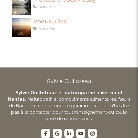
Actualités
Voeux 2024
Actualités
Sylvie Guilloteau
Sylvie Guilloteau
est
naturopathe à Vertou et
Nantes.
Naturopathie, compléments alimentaires, fleurs
de Bach, nutrition et encore gemmothérapie... n'hésitez
pas à la contacter pour tout renseignement ou toute
prise de rendez-vous.