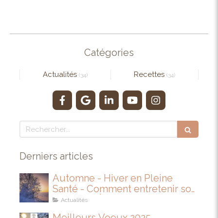
Catégories
Actualités
Recettes
(34)
(34)
Rechercher
Derniers articles
Automne - Hiver en Pleine
Santé - Comment entretenir son
IMMUNITÉ
Actualités
Meilleurs Voeux 2025