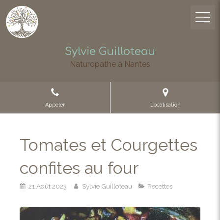
Sylvie Guilloteau
Naturopathe à Nantes
Appeler
Localisation
Tomates et Courgettes
confites au four
21 Août 2023
Sylvie Guilloteau
Recettes