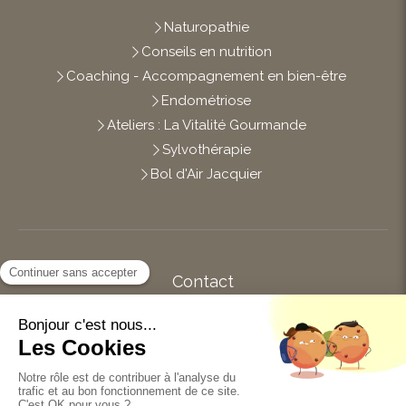
Naturopathie
Conseils en nutrition
Coaching - Accompagnement en bien-être
Endométriose
Ateliers : La Vitalité Gourmande
Sylvothérapie
Bol d'Air Jacquier
Contact
Afficher le téléphone
14 impasse des Brianderies
44120
Vertou
Du
Lundi
au
Vendredi
de
10h
à
19h