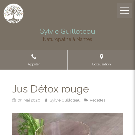
Sylvie Guilloteau
Naturopathe à Nantes
Appeler
Localisation
Jus Détox rouge
09 Mai 2020
Sylvie Guilloteau
Recettes