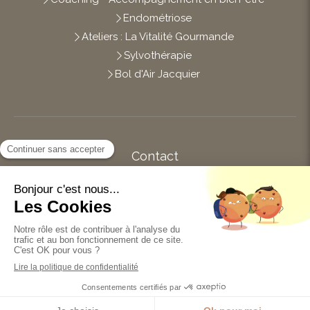
Endométriose
Ateliers : La Vitalité Gourmande
Sylvothérapie
Bol d'Air Jacquier
Contact
Afficher le téléphone
14 impasse des Brianderies
44120
Vertou
Du
Lundi
au
Vendredi
de
10h
à
19h
Prendre rendez-vous