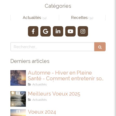
Catégories
Actualités
Recettes
(34)
(34)
Rechercher
Derniers articles
Automne - Hiver en Pleine
Santé - Comment entretenir son
IMMUNITÉ
Actualités
Meilleurs Voeux 2025
Actualités
Voeux 2024