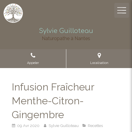
Sylvie Guilloteau
Naturopathe à Nantes
Appeler
Localisation
Infusion Fraîcheur
Menthe-Citron-
Gingembre
09 Avr 2020
Sylvie Guilloteau
Recettes