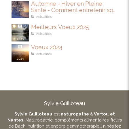
Automne - Hiver en Pleine
Santé - Comment entretenir son
IMMUNITÉ
Actualités
Meilleurs Voeux 2025
Actualités
Voeux 2024
Actualités
Sylvie Guilloteau
Sylvie Guilloteau
est
naturopathe à Vertou et
Nantes.
Naturopathie, compléments alimentaires, fleurs
de Bach, nutrition et encore gemmothérapie... n'hésitez