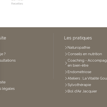
Recettes
site
Les pratiques
Naturopathie
je ?
Conseils en nutrition
ultations
Coaching - Accompa
en bien-être
Endométriose
Ateliers : La Vitalité 
site
Sylvothérapie
s légales
Bol d'Air Jacquier