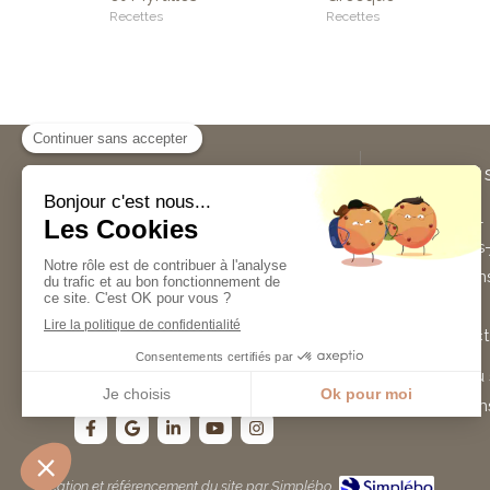
Recettes
Recettes
Sylvie Guilloteau
Plan du 
Sylvie Guilloteau
est
Accueil
naturopathe à Vertou et
Qui suis-
Nantes.
Naturopathie,
Les cons
compléments alimentaires, fleurs
de Bach, nutrition et encore
Avis
gemmothérapie... n'hésitez pas à la
Contact
contacter pour tout renseignement
ou toute prise de rendez-vous.
Plan du 
Mention
Création et référencement du site par Simplébo