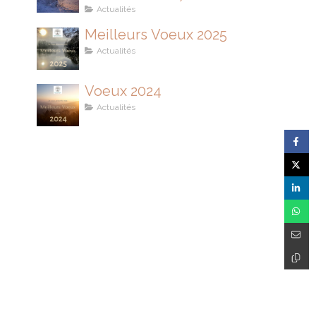
son IMMUNITÉ
Actualités
Meilleurs Voeux 2025
Actualités
Voeux 2024
Actualités