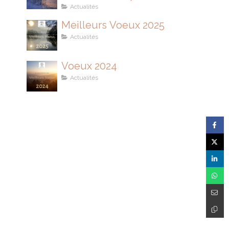
son IMMUNITÉ
Actualités
Meilleurs Voeux 2025
Actualités
Voeux 2024
Actualités