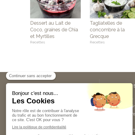
Dessert au Lait de
Tagliatelles de
Coco, graines de Chia
concombre à la
et Myrtilles
Grecque
Recettes
Recettes
Sylvie Guilloteau
Plan du 
Sylvie Guilloteau
est
Accueil
naturopathe à Vertou et
Qui suis-
Nantes.
Naturopathie,
Les cons
compléments alimentaires, fleurs
de Bach, nutrition et encore
Avis
gemmothérapie... n'hésitez pas à la
Contact
contacter pour tout renseignement