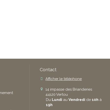
Contact
Afficher le téléphone
14 impasse des Brianderies
gnement
44120
Vertou
Du
Lundi
au
Vendredi
de
10h
à
19h