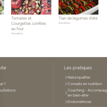
Tomates et
Tian de légumes d'été
Courgettes confites
Recettes
au four
Recettes
site
Les pratiques
Naturopathie
je ?
Conseils en nutrition
ultations
Coaching - Accompa
en bien-être
Endométriose