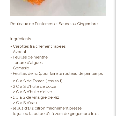
Rouleaux de Printemps et Sauce au Gingembre
Ingrédients :
- Carottes fraichement râpées
- Avocat
- Feuilles de menthe
- Tartare d'algues
- Gomasio
- Feuilles de riz (pour faire le rouleau de printemps
- 2 C à S de Tamari (less salt)
- 2 C à S d'huile de colza
- 2 C à S d'huile d'olive
- 1 C à S de vinaigre de Riz
- 2 C à S d'eau
- le Jus d'1/2 citron fraichement pressé
- le jus ou la pulpe d'1 à 2cm de gingembre frais