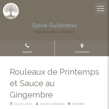
Sylvie Guilloteau
Naturopathe à Nantes
Appeler
Localisation
Rouleaux de Printemps
et Sauce au
Gingembre
05 Avr 2020
Sylvie Guilloteau
Recettes