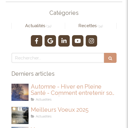
Catégories
Actualités
Recettes
(34)
(34)
Rechercher
Derniers articles
Automne - Hiver en Pleine
Santé - Comment entretenir son
IMMUNITÉ
Actualités
Meilleurs Voeux 2025
Actualités