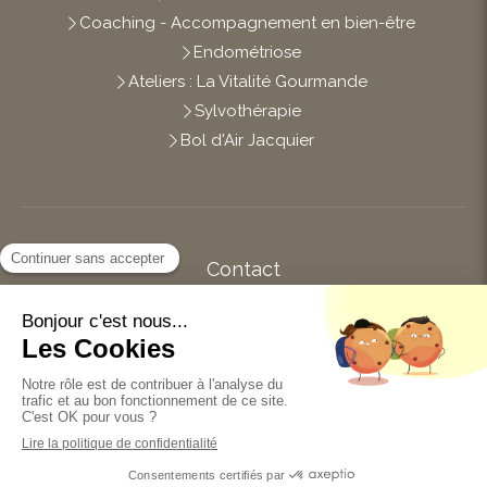
Coaching - Accompagnement en bien-être
Endométriose
Ateliers : La Vitalité Gourmande
Sylvothérapie
Bol d'Air Jacquier
Contact
Afficher le téléphone
14 impasse des Brianderies
44120
Vertou
Du
Lundi
au
Vendredi
de
10h
à
19h
Prendre rendez-vous